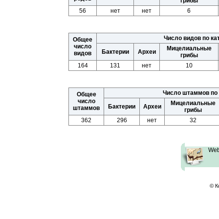
грибы
56
нет
нет
6
Число видов по ка
Общее
число
Мицелиальные
Бактерии
Археи
видов
грибы
164
131
нет
10
Число штаммов по 
Общее
число
Мицелиальные
Бактерии
Археи
штаммов
грибы
362
296
нет
32
Web
© К