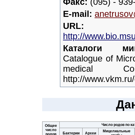
Факс:
(095) - 939
E-mail:
anetrusov
URL:
http://www.bio.msu
Каталоги мик
Catalogue of Micr
medical Col
http://www.vkm.ru
Да
Число родов по к
Общее
число
Мицелиальные
Бактерии
Археи
родов