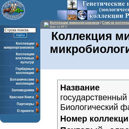
Коллекции микроорганизмов
/
Список коллек
фак-та МГУ
Коллекция м
Коллекции
микробиологи
микроорганизмов
Коллекции
клеточных
культур
Гербарные
коллекции
Ботанические
коллекции
Название уч
Заповедники
государственный
Красная Книга
Партнеры
Биологический ф
О проекте
Номер коллекци